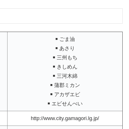
￭ ごま油
￭ あさり
￭ 三州もち
￭ きしめん
￭ 三河木綿
￭ 蒲郡ミカン
￭ アカザエビ
￭ エビせんべい
http://www.city.gamagori.lg.jp/