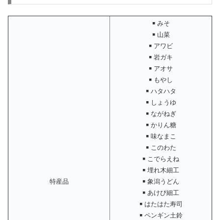
￭ みそ
￭ 山菜
￭ アワビ
￭ 岩ガキ
￭ アオサ
￭ もやし
￭ ハタハタ
￭ しょうゆ
￭ ながねぎ
￭ かりん糖
￭ 味なまこ
￭ このわた
￭ こでらえね
￭ 埋れ木細工
特産品
￭ 象潟うどん
￭ あけび細工
￭ はたはた寿司
￭ ペンギン土鈴