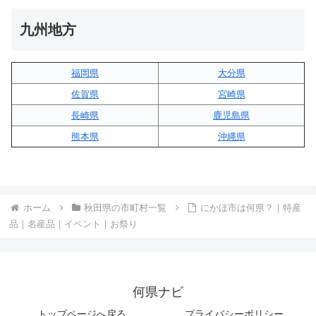
九州地方
福岡県
大分県
佐賀県
宮崎県
長崎県
鹿児島県
熊本県
沖縄県
ホーム
秋田県の市町村一覧
にかほ市は何県？｜特産
品｜名産品｜イベント｜お祭り
何県ナビ
トップページへ戻る
プライバシーポリシー