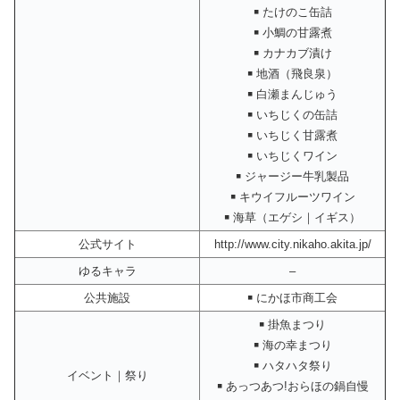
￭ たけのこ缶詰
￭ 小鯛の甘露煮
￭ カナカブ漬け
￭ 地酒（飛良泉）
￭ 白瀬まんじゅう
￭ いちじくの缶詰
￭ いちじく甘露煮
￭ いちじくワイン
￭ ジャージー牛乳製品
￭ キウイフルーツワイン
￭ 海草（エゲシ｜イギス）
公式サイト
http://www.city.nikaho.akita.jp/
ゆるキャラ
–
公共施設
￭ にかほ市商工会
￭ 掛魚まつり
￭ 海の幸まつり
￭ ハタハタ祭り
イベント｜祭り
￭ あっつあつ!おらほの鍋自慢