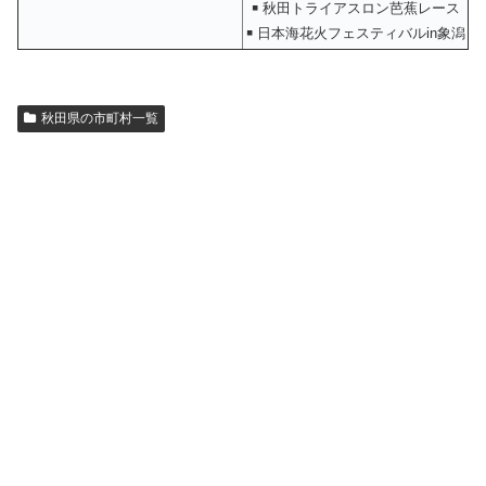
￭ 秋田トライアスロン芭蕉レース
￭ 日本海花火フェスティバルin象潟
秋田県の市町村一覧