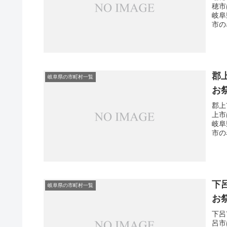
穂市
岐阜
市の
郡
岐阜県の市町村一覧
お
郡上
上市
岐阜
市の
下
岐阜県の市町村一覧
お
下呂
呂市