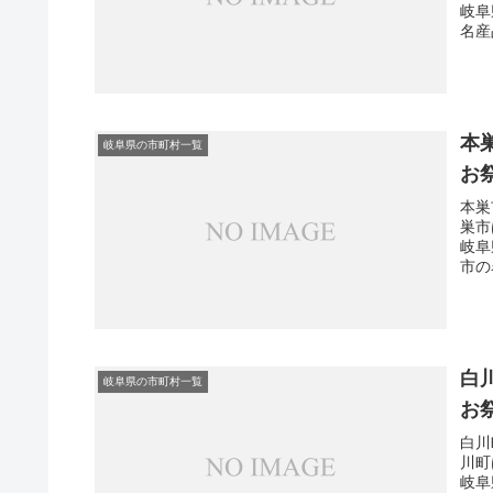
岐阜
名産
本
岐阜県の市町村一覧
お
本巣
巣市
岐阜
市の
白
岐阜県の市町村一覧
お
白川
川町
岐阜