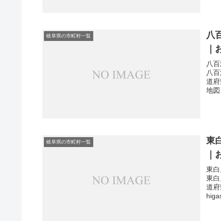
八
岐阜県の市町村一覧
｜
八百
八百
道府
地図
東
岐阜県の市町村一覧
｜
東白
東白
道府
hig