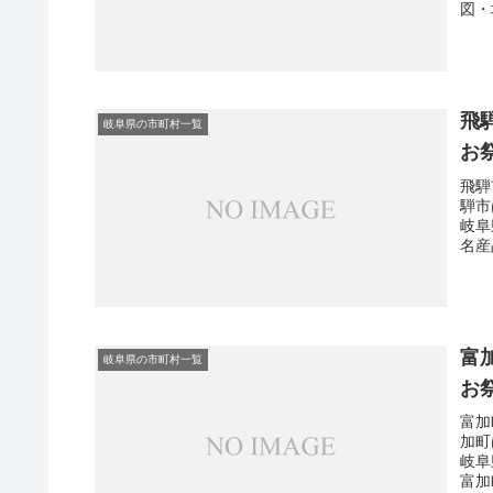
図・
飛
岐阜県の市町村一覧
お
飛騨
騨市
岐阜
名産
富
岐阜県の市町村一覧
お
富加
加町
岐阜
富加