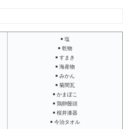
￭ 塩
￭ 乾物
￭ すまき
￭ 海産物
￭ みかん
￭ 菊間瓦
￭ かまぼこ
￭ 鶏卵饅頭
￭ 桜井漆器
￭ 今治タオル