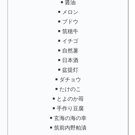
￭ 醤油
￭ メロン
￭ ブドウ
￭ 筑穂牛
￭ イチゴ
￭ 自然薯
￭ 日本酒
￭ 盆提灯
￭ ダチョウ
￭ たけのこ
￭ とよのか苺
￭ 手作り豆腐
￭ 玄海の海の幸
￭ 筑前内野粕漬