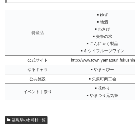
￭ ゆず
￭ 地酒
￭ わさび
特産品
￭ 矢祭の水
￭ こんにゃく製品
￭ キウイフルーツワイン
公式サイト
http://www.town.yamatsuri.fukushima.
ゆるキャラ
￭ やまっぴー
公共施設
￭ 矢祭町商工会
￭ 花祭り
イベント｜祭り
￭ やまつり元気祭
福島県の市町村一覧