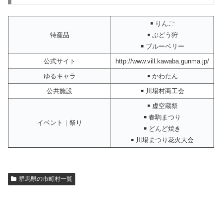
￭ りんご
特産品
￭ ぶどう狩
￭ ブルーベリー
公式サイト
http://www.vill.kawaba.gunma.jp/
ゆるキャラ
￭ かわたん
公共施設
￭ 川場村商工会
￭ 虚空蔵祭
￭ 春駒まつり
イベント｜祭り
￭ どんど焼き
￭ 川場まつり花火大会
群馬県の市町村一覧