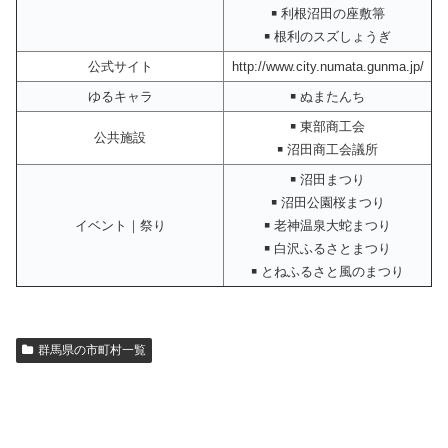
￭ 利根沼田の座敷箒
￭ 根利のスズしょうぎ
公式サイト
http://www.city.numata.gunma.jp/
ゆるキャラ
￭ ぬまたんち
￭ 東部商工会
公共施設
￭ 沼田商工会議所
￭ 沼田まつり
￭ 沼田公園桜まつり
イベント｜祭り
￭ 老神温泉大蛇まつり
￭ 白沢ふるさとまつり
￭ とねふるさと風のまつり
群馬県の市町村一覧