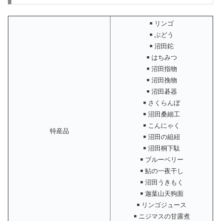
￭ リンゴ
￭ ぶどう
￭ 沼田鉈
￭ はちみつ
￭ 沼田指物
￭ 沼田挽物
￭ 沼田碁器
￭ さくらんぼ
￭ 沼田桑細工
￭ こんにゃく
特産品
￭ 沼田の組紐
￭ 沼田桐下駄
￭ ブルーベリー
￭ 鮎の一夜干し
￭ 沼田うきもく
￭ 迦葉山天狗面
￭ リンゴジュース
￭ ニジマスの甘露煮