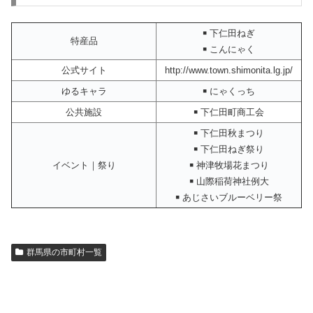
￭ 下仁田ねぎ
特産品
￭ こんにゃく
公式サイト
http://www.town.shimonita.lg.jp/
ゆるキャラ
￭ にゃくっち
公共施設
￭ 下仁田町商工会
￭ 下仁田秋まつり
￭ 下仁田ねぎ祭り
イベント｜祭り
￭ 神津牧場花まつり
￭ 山際稲荷神社例大
￭ あじさいブルーベリー祭
群馬県の市町村一覧