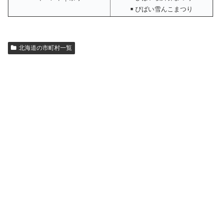
￭ びばい雪んこまつり
北海道の市町村一覧