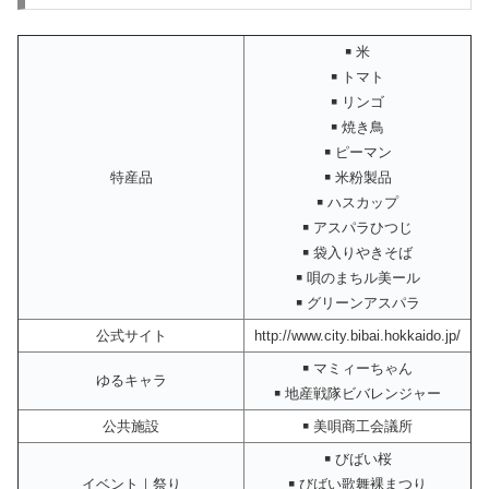
￭ 米
￭ トマト
￭ リンゴ
￭ 焼き鳥
￭ ピーマン
特産品
￭ 米粉製品
￭ ハスカップ
￭ アスパラひつじ
￭ 袋入りやきそば
￭ 唄のまちル美ール
￭ グリーンアスパラ
公式サイト
http://www.city.bibai.hokkaido.jp/
￭ マミィーちゃん
ゆるキャラ
￭ 地産戦隊ビバレンジャー
公共施設
￭ 美唄商工会議所
￭ びばい桜
イベント｜祭り
￭ びばい歌舞裸まつり