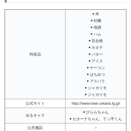
￭ 米
￭ 牡蠣
￭ 地酒
￭ ハム
￭ 百合根
￭ ホタテ
特産品
￭ バター
￭ アイス
￭ ヤーコン
￭ はちみつ
￭ アスパラ
￭ ジャガイモ
￭ ジャガイモ
公式サイト
http://www.town.setana.lg.jp/
￭ ひららちゃん
ゆるキャラ
￭ セターナちゃん、てっ平くん
公共施設
–