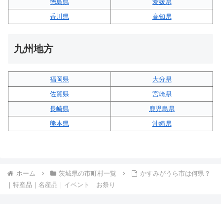
徳島県
愛媛県
香川県
高知県
九州地方
福岡県
大分県
佐賀県
宮崎県
長崎県
鹿児島県
熊本県
沖縄県
ホーム
茨城県の市町村一覧
かすみがうら市は何県？
｜特産品｜名産品｜イベント｜お祭り