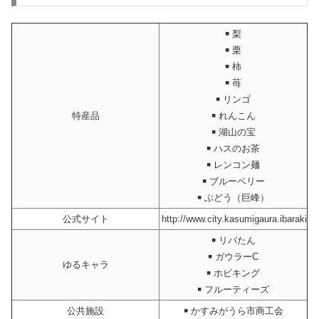
￭ 梨
￭ 栗
￭ 柿
￭ 苺
￭ リンゴ
特産品
￭ れんこん
￭ 湖山の宝
￭ ハスのお茶
￭ レンコン麺
￭ ブルーベリー
￭ ぶどう（巨峰）
公式サイト
http://www.city.kasumigaura.ibaraki.jp
￭ リバたん
￭ ガウラーC
ゆるキャラ
￭ ホビキング
￭ フルーティーズ
公共施設
￭ かすみがうら市商工会