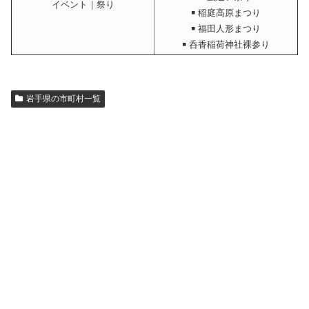
イベント｜祭り
￭ 稲庭高原まつり
￭ 福田人形まつり
￭ 呑香稲荷神社裸参り
岩手県の市町村一覧