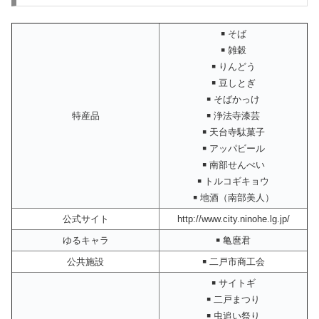
￭ そば
￭ 雑穀
￭ りんどう
￭ 豆しとぎ
￭ そばかっけ
特産品
￭ 浄法寺漆芸
￭ 天台寺駄菓子
￭ アッパビール
￭ 南部せんべい
￭ トルコギキョウ
￭ 地酒（南部美人）
公式サイト
http://www.city.ninohe.lg.jp/
ゆるキャラ
￭ 亀麿君
公共施設
￭ 二戸市商工会
￭ サイトギ
￭ 二戸まつり
￭ 虫追い祭り