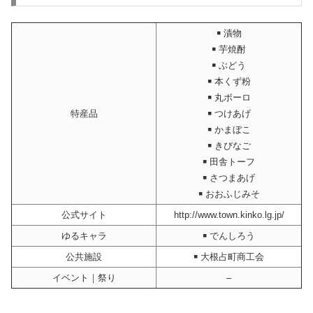
￭ 漬物
￭ 芋焼酎
￭ ぶどう
￭ 本くず粉
￭ 丸ボーロ
特産品
￭ つけあげ
￭ かまぼこ
￭ きびなご
￭ 田舎トーフ
￭ さつまあげ
￭ おおふじみそ
公式サイト
http://www.town.kinko.lg.jp/
ゆるキャラ
￭ でんしろう
公共施設
￭ 大根占町商工会
イベント｜祭り
–