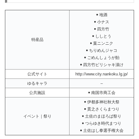
￭ 地酒
￭ 小ナス
￭ 四方竹
￭ ししとう
特産品
￭ 葉ニンニク
￭ ちりめんジャコ
￭ ごめんしょうが飴
￭ 四方竹ピリシャキ漬け
公式サイト
http://www.city.nankoku.lg.jp/
ゆるキャラ
–
公共施設
￭ 南国市商工会
￭ 伊都多神社秋大祭
￭ 貫之さくらまつり
イベント｜祭り
￭ 土佐のまほろば祭り
￭ つらゆき時代まつり
￭ 土佐はし拳選手権大会