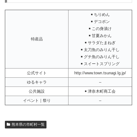
￭ ちりめん
￭ デコポン
￭ この身漬け
￭ 甘夏みかん
特産品
￭ サラダたまねぎ
￭ 太刀魚のみりん干し
￭ グチ魚のみりん干し
￭ スイートスプリング
公式サイト
http://www.town.tsunagi.lg.jp/
ゆるキャラ
–
公共施設
￭ 津奈木町商工会
イベント｜祭り
–
熊本県の市町村一覧