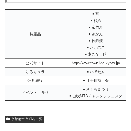
￭ 茶
￭ 和紙
￭ 京竹炭
特産品
￭ みかん
￭ 竹酢液
￭ たけのこ
￭ 麦こがし飴
公式サイト
http://www.town.ide.kyoto.jp/
ゆるキャラ
￭ いでたん
公共施設
￭ 井手町商工会
￭ さくらまつり
イベント｜祭り
￭ 山吹MTBチャレンジフェスタ
京都府の市町村一覧