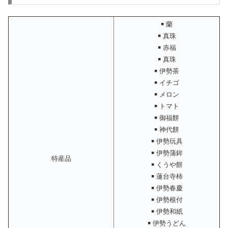
￭ 蘭
￭ 真珠
￭ 赤福
￭ 真珠
￭ 伊勢茶
￭ イチゴ
￭ メロン
￭ トマト
￭ 御福餅
￭ 神代餅
￭ 伊勢玩具
￭ 伊勢蒲鉾
特産品
￭ くうや餅
￭ 蓮台寺柿
￭ 伊勢春慶
￭ 伊勢根付
￭ 伊勢和紙
￭ 伊勢うどん