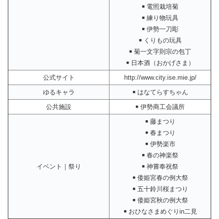
￭ 電照栽培菊
￭ 練り物玩具
￭ 伊勢一刀彫
￭ くりもの玩具
￭ 菊一文字則宗の包丁
￭ 日本酒（おかげさま）
公式サイト
http://www.city.ise.mie.jp/
ゆるキャラ
￭ はなてらすちゃん
公共施設
￭ 伊勢商工会議所
￭ 藤まつり
￭ 春まつり
￭ 伊勢楽市
￭ 春の神楽祭
イベント｜祭り
￭ 神嘗奉祝祭
￭ 倭姫宮春の例大祭
￭ 五十鈴川桜まつり
￭ 倭姫宮秋の例大祭
￭ おひなさまめぐりin二見