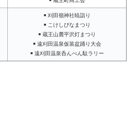
￭ 蔵王町商工会
￭ 刈田嶺神社暁詣り
￭ こけしびなまつり
￭ 蔵王山麓平沢灯まつり
￭ 遠刈田温泉仮装盆踊り大会
￭ 遠刈田温泉呑んべん駄ラリー