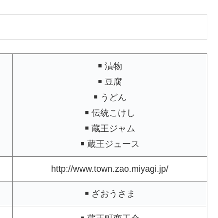
￭ 漬物
￭ 豆腐
￭ うどん
￭ 伝統こけし
￭ 蔵王ジャム
￭ 蔵王ジュース
http://www.town.zao.miyagi.jp/
￭ ざおうさま