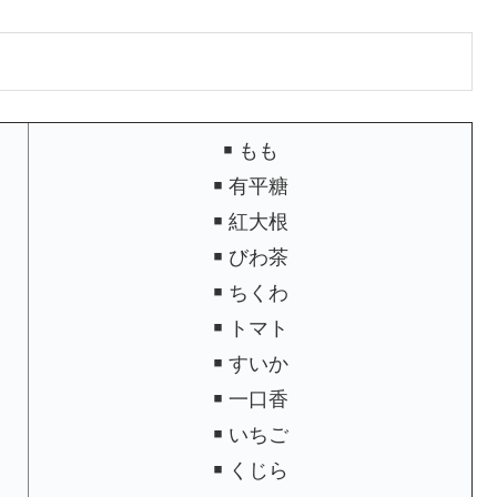
￭ もも
￭ 有平糖
￭ 紅大根
￭ びわ茶
￭ ちくわ
￭ トマト
￭ すいか
￭ 一口香
￭ いちご
￭ くじら