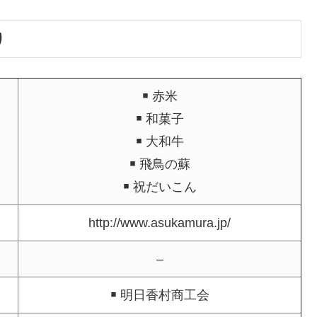
り
￭ 赤米
￭ 和菓子
￭ 大和牛
￭ 飛鳥の蘇
￭ 祝だいこん
http://www.asukamura.jp/
–
￭ 明日香村商工会