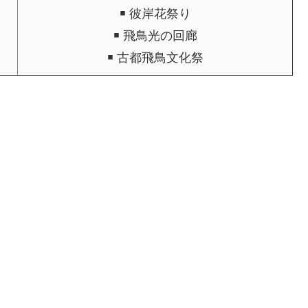
￭ 彼岸花祭り
￭ 飛鳥光の回廊
￭ 古都飛鳥文化祭