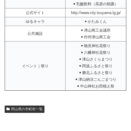
￭ 乳酸飲料（高原の朝露）
公式サイト
http://www.city.tsuyama.lg.jp/
ゆるキャラ
￭ かたみくん
￭ 津山商工会議所
公共施設
￭ 作州津山商工会
￭ 物見神社花祭り
￭ 八幡神社花祭り
￭ 津山さくらまつり
イベント｜祭り
￭ 阿波ふるさと祭り
￭ 勝北ふるさと祭り
￭ 津山納涼ごんごまつり
￭ 中山神社お田植え祭
岡山県の市町村一覧