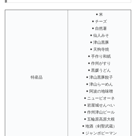
￭ 米
￭ チーズ
￭ 自然薯
￭ 仙人みそ
￭ 津山黒豚
￭ 天狗寺焼
￭ 手作り和紙
￭ 作州がすり
￭ 黒媛うどん
特産品
￭ 津山黒豚餃子
￭ 津山らーめん
￭ 阿波の地味噌
￭ ニューピオーネ
￭ 岩屋城せんべい
￭ 作州津山ビール
￭ 五輪原高原大根
￭ 地酒（剣聖武蔵）
￭ ジャンボピーマン