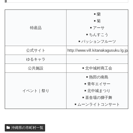
￭ 蘭
￭ 菊
特産品
￭ アーサ
￭ ちんすこう
￭ パッションフルーツ
公式サイト
http://www.vill.kitanakagusuku.lg.jp/
ゆるキャラ
–
公共施設
￭ 北中城村商工会
￭ 熱田の南島
￭ 青年エイサー
イベント｜祭り
￭ 北中城まつり
￭ 喜舎場の獅子舞
￭ ムーンライトコンサート
沖縄県の市町村一覧