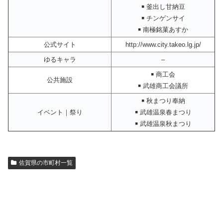
￭ 釜出し甘納豆
￭ チンゲンサイ
￭ 南極銘菓あすか
公式サイト
http://www.city.takeo.lg.jp/
ゆるキャラ
–
￭ 商工会
公共施設
￭ 武雄商工会議所
￭ 秋まつり奉納
イベント｜祭り
￭ 武雄温泉春まつり
￭ 武雄温泉秋まつり
佐賀県の市町村一覧