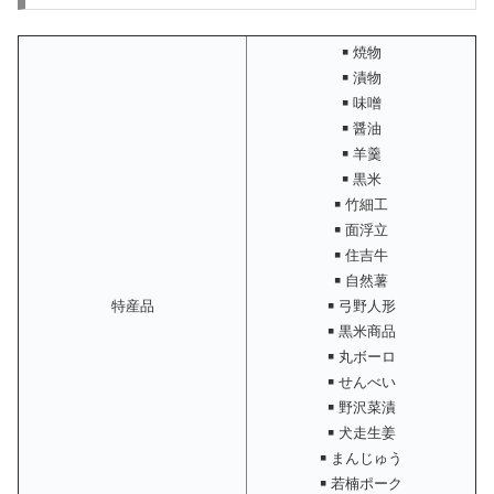
￭ 焼物
￭ 漬物
￭ 味噌
￭ 醤油
￭ 羊羹
￭ 黒米
￭ 竹細工
￭ 面浮立
￭ 住吉牛
￭ 自然薯
特産品
￭ 弓野人形
￭ 黒米商品
￭ 丸ボーロ
￭ せんべい
￭ 野沢菜漬
￭ 犬走生姜
￭ まんじゅう
￭ 若楠ポーク