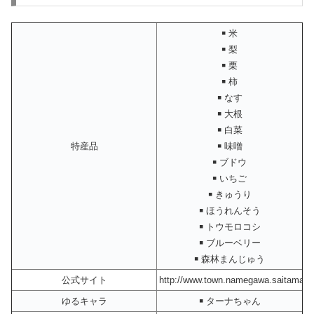
￭ 米
￭ 梨
￭ 栗
￭ 柿
￭ なす
￭ 大根
￭ 白菜
特産品
￭ 味噌
￭ ブドウ
￭ いちご
￭ きゅうり
￭ ほうれんそう
￭ トウモロコシ
￭ ブルーベリー
￭ 森林まんじゅう
公式サイト
http://www.town.namegawa.saitama.jp
ゆるキャラ
￭ ターナちゃん