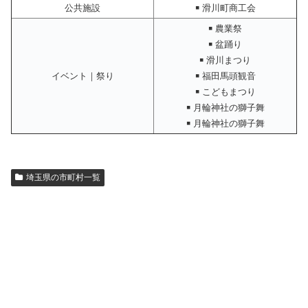
公共施設
￭ 滑川町商工会
￭ 農業祭
￭ 盆踊り
￭ 滑川まつり
イベント｜祭り
￭ 福田馬頭観音
￭ こどもまつり
￭ 月輪神社の獅子舞
￭ 月輪神社の獅子舞
埼玉県の市町村一覧