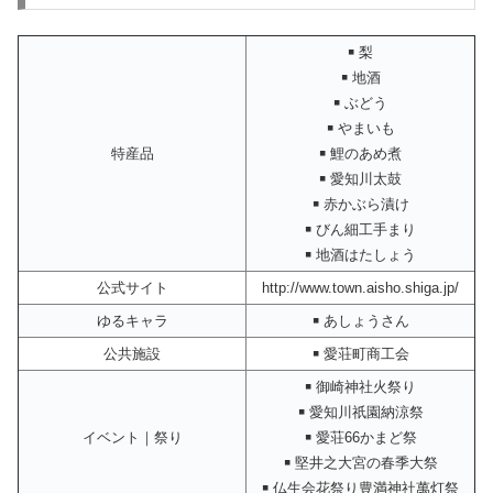
￭ 梨
￭ 地酒
￭ ぶどう
￭ やまいも
特産品
￭ 鯉のあめ煮
￭ 愛知川太鼓
￭ 赤かぶら漬け
￭ びん細工手まり
￭ 地酒はたしょう
公式サイト
http://www.town.aisho.shiga.jp/
ゆるキャラ
￭ あしょうさん
公共施設
￭ 愛荘町商工会
￭ 御崎神社火祭り
￭ 愛知川祇園納涼祭
イベント｜祭り
￭ 愛荘66かまど祭
￭ 堅井之大宮の春季大祭
￭ 仏生会花祭り豊満神社萬灯祭