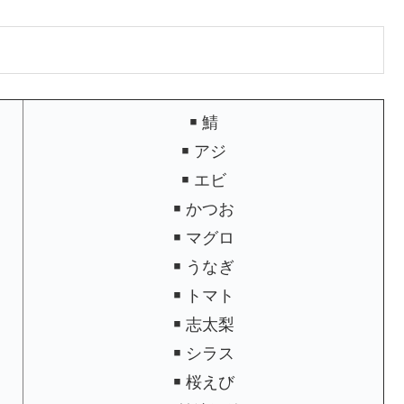
￭ 鯖
￭ アジ
￭ エビ
￭ かつお
￭ マグロ
￭ うなぎ
￭ トマト
￭ 志太梨
￭ シラス
￭ 桜えび