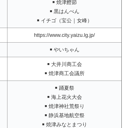
￭ 焼津鰹節
￭ 黒はんぺん
￭ イチゴ（宝公｜女峰）
https://www.city.yaizu.lg.jp/
￭ やいちゃん
￭ 大井川商工会
￭ 焼津商工会議所
￭ 踊夏祭
￭ 海上花火大会
￭ 焼津神社荒祭り
￭ 静浜基地航空祭
￭ 焼津みなとまつり