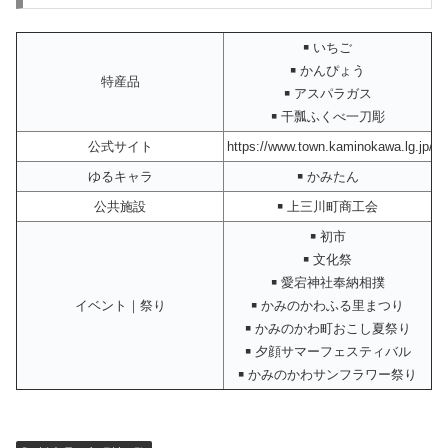
￭ いちご
￭ かんぴょう
特産品
￭ アスパラガス
￭ 干瓢ふくべ一刀彫
公式サイト
https://www.town.kaminokawa.lg.jp/
ゆるキャラ
￭ かみたん
公共施設
￭ 上三川町商工会
￭ 初市
￭ 文化祭
￭ 愛宕神社奉納相撲
イベント｜祭り
￭ かみのかわふる里まつり
￭ かみのかわ町おこし夏祭り
￭ 夕顔サマーフェスティバル
￭ かみのかわサンフラワー祭り