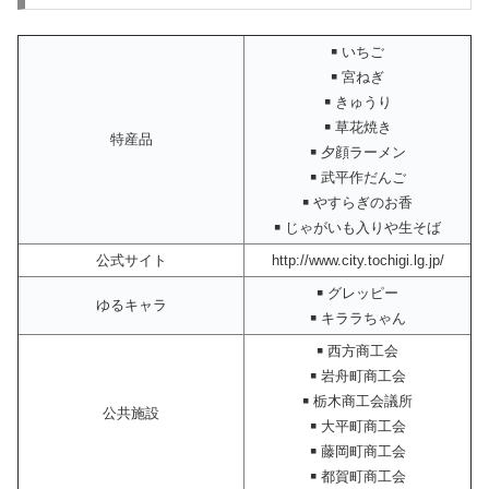
￭ いちご
￭ 宮ねぎ
￭ きゅうり
￭ 草花焼き
特産品
￭ 夕顔ラーメン
￭ 武平作だんご
￭ やすらぎのお香
￭ じゃがいも入りや生そば
公式サイト
http://www.city.tochigi.lg.jp/
￭ グレッピー
ゆるキャラ
￭ キララちゃん
￭ 西方商工会
￭ 岩舟町商工会
￭ 栃木商工会議所
公共施設
￭ 大平町商工会
￭ 藤岡町商工会
￭ 都賀町商工会