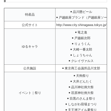
￭ 品川懸ビール
特産品
￭ 戸越銀座ブランド（戸越銀座ソー
公式サイト
http://www.city.shinagawa.tokyo.jp/
￭ 竜之進
￭ 戸越銀次郎
￭ りょうくん
ゆるキャラ
￭ 大崎一番太郎
￭ しょうちゃん
￭ クレイヴァルス
公共施設
￭ 東京商工会議所品川支部
￭ 天狗祭り
￭ 大井どんたく
￭ 品川神社例大祭
イベント｜祭り
￭ 荏原神社例大祭
￭ 目黒のさんま祭り
￭ しながわ宿場まつり
￭ 天王洲アイル夏祭り