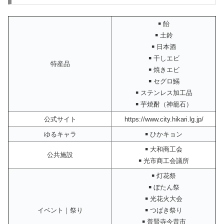
￭ 飴
￭ 土鈴
￭ 日本酒
￭ 干しエビ
特産品
￭ 焼きエビ
￭ セグロ鰯
￭ ステンレス加工品
￭ 芋焼酎（神籠石）
公式サイト
https://www.city.hikari.lg.jp/
ゆるキャラ
￭ ひかキョン
￭ 大和商工会
公共施設
￭ 光市商工会議所
￭ 灯花祭
￭ ぼたん祭
￭ 光花火大会
イベント｜祭り
￭ つばき祭り
￭ 普賢寺今昔市