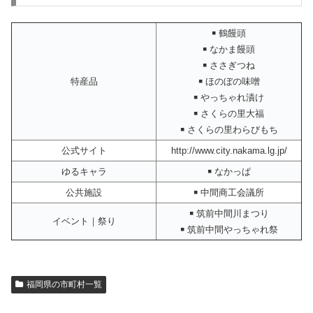
￭ 鶴饅頭
￭ なかま饅頭
￭ ささぎつね
特産品
￭ ほのぼの味噌
￭ やっちゃれ漬け
￭ さくらの里大福
￭ さくらの里わらびもち
公式サイト
http://www.city.nakama.lg.jp/
ゆるキャラ
￭ なかっぱ
公共施設
￭ 中間商工会議所
￭ 筑前中間川まつり
イベント｜祭り
￭ 筑前中間やっちゃれ祭
福岡県の市町村一覧