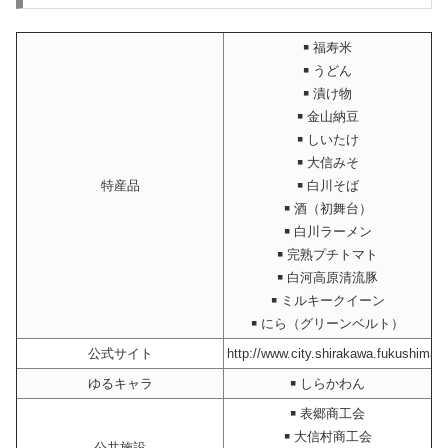
￭ 福寿米
￭ うどん
￭ 漬け物
￭ 金山納豆
￭ しいたけ
￭ 大信みそ
特産品
￭ 白川そば
￭ 酒（初舞台）
￭ 白川ラーメン
￭ 完熟プチトマト
￭ 白河高原清流豚
￭ ミルキークイーン
￭ にら（グリーンベルト）
公式サイト
http://www.city.shirakawa.fukushima.j
ゆるキャラ
￭ しらかわん
￭ 表郷商工会
￭ 大信村商工会
公共施設