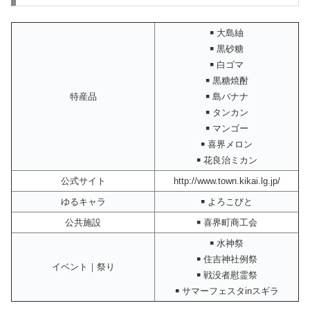
￭ 大島紬
￭ 黒砂糖
￭ 白ゴマ
￭ 黒糖焼酎
特産品
￭ 島バナナ
￭ タンカン
￭ マンゴー
￭ 喜界メロン
￭ 花良治ミカン
公式サイト
http://www.town.kikai.lg.jp/
ゆるキャラ
￭ よろこびと
公共施設
￭ 喜界町商工会
￭ 水神祭
￭ 住吉神社例祭
イベント｜祭り
￭ 戦没者慰霊祭
￭ サマーフェスタinスギラ