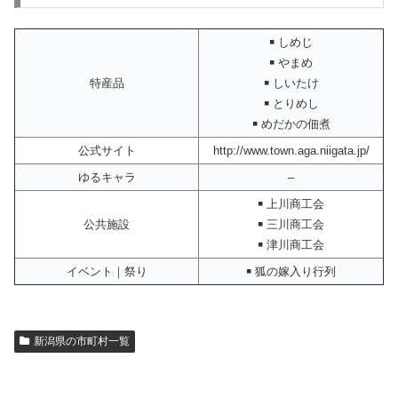
￭ しめじ
￭ やまめ
特産品
￭ しいたけ
￭ とりめし
￭ めだかの佃煮
公式サイト
http://www.town.aga.niigata.jp/
ゆるキャラ
–
￭ 上川商工会
公共施設
￭ 三川商工会
￭ 津川商工会
イベント｜祭り
￭ 狐の嫁入り行列
新潟県の市町村一覧