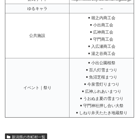
ゆるキャラ
–
￭ 堀之内商工会
￭ 小出商工会
￭ 広神商工会
公共施設
￭ 守門商工会
￭ 入広瀬商工会
￭ 湯之谷商工会
￭ 小出公園桜祭
￭ 百八灯雪まつり
￭ 魚沼芝桜まつり
￭ 今泉雪灯りまつり
イベント｜祭り
￭ 広神ふれあいまつり
￭ うおぬま夏の雪まつり
￭ 守門神社押し合い大祭
￭ しねり弁天たたき地蔵祭り
新潟県の市町村一覧