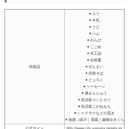
￭ ユリ
￭ 牛乳
￭ うど
￭ ハム
￭ わらび
￭ こごめ
￭ 木工品
￭ 自然薯
特産品
￭ ぜんまい
￭ 須原そば
￭ どぶろく
￭ ソーセージ
￭ 酒まんじゅう
￭ 魚沼産コシヒカリ
￭ 魚沼産こがねもち
￭ シャクヤクなどの花き
￭ 地酒（緑川｜雪蔵｜越後ゆきくら）
公式サイト
http://www.city.uonuma.niigata.jp/