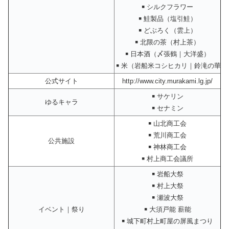
￭ シルクフラワー
￭ 鮭製品（塩引鮭）
￭ どぶろく（雲上）
￭ 北限の茶（村上茶）
￭ 日本酒（〆張鶴｜大洋盛）
￭ 米（岩船米コシヒカリ｜鈴滝の華）
公式サイト
http://www.city.murakami.lg.jp/
￭ サケリン
ゆるキャラ
￭ セナミン
￭ 山北商工会
￭ 荒川商工会
公共施設
￭ 神林商工会
￭ 村上商工会議所
￭ 岩船大祭
￭ 村上大祭
￭ 瀬波大祭
イベント｜祭り
￭ 大須戸能 薪能
￭ 城下町村上町屋の屏風まつり