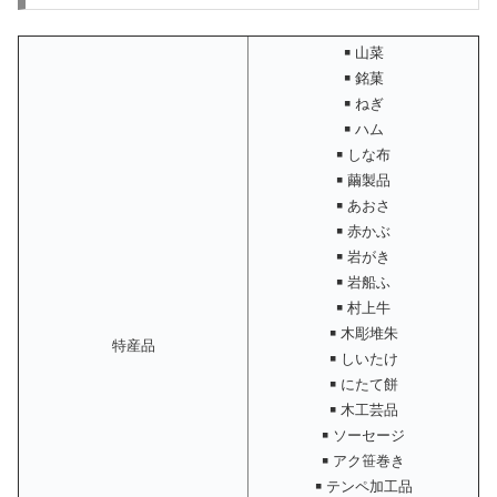
￭ 山菜
￭ 銘菓
￭ ねぎ
￭ ハム
￭ しな布
￭ 繭製品
￭ あおさ
￭ 赤かぶ
￭ 岩がき
￭ 岩船ふ
￭ 村上牛
￭ 木彫堆朱
特産品
￭ しいたけ
￭ にたて餅
￭ 木工芸品
￭ ソーセージ
￭ アク笹巻き
￭ テンペ加工品