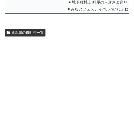
￭ 城下町村上 町屋の人形さま巡り
￭ みなとフェスティバルinいわふね
新潟県の市町村一覧