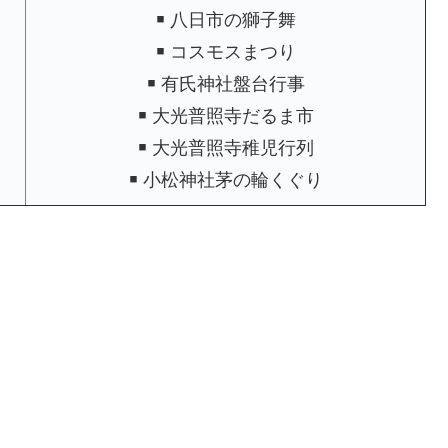
￭ 八日市の獅子舞
￭ コスモスまつり
￭ 有氏神社盤台行事
￭ 大光普照寺だるま市
￭ 大光普照寺稚児行列
￭ 小松神社茅の輪くぐり