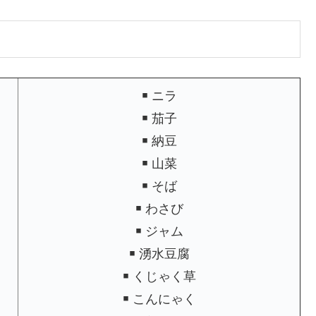
￭ ニラ
￭ 茄子
￭ 納豆
￭ 山菜
￭ そば
￭ わさび
￭ ジャム
￭ 湧水豆腐
￭ くじゃく草
￭ こんにゃく