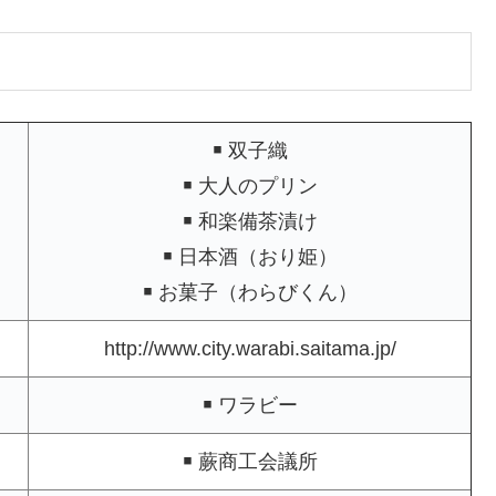
￭ 双子織
￭ 大人のプリン
￭ 和楽備茶漬け
￭ 日本酒（おり姫）
￭ お菓子（わらびくん）
http://www.city.warabi.saitama.jp/
￭ ワラビー
￭ 蕨商工会議所