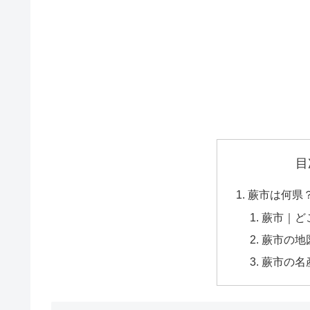
目
蕨市は何県
蕨市｜ど
蕨市の地
蕨市の名