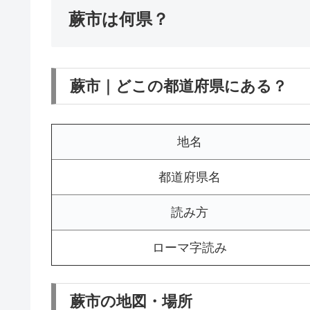
蕨市は何県？
蕨市｜どこの都道府県にある？
地名
都道府県名
読み方
ローマ字読み
蕨市の地図・場所