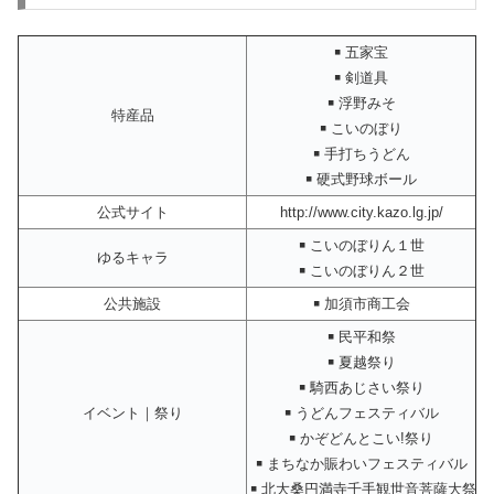
￭ 五家宝
￭ 剣道具
￭ 浮野みそ
特産品
￭ こいのぼり
￭ 手打ちうどん
￭ 硬式野球ボール
公式サイト
http://www.city.kazo.lg.jp/
￭ こいのぼりん１世
ゆるキャラ
￭ こいのぼりん２世
公共施設
￭ 加須市商工会
￭ 民平和祭
￭ 夏越祭り
￭ 騎西あじさい祭り
イベント｜祭り
￭ うどんフェスティバル
￭ かぞどんとこい!祭り
￭ まちなか賑わいフェスティバル
￭ 北大桑円満寺千手観世音菩薩大祭