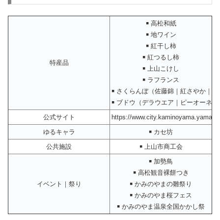
￭ 高松和紙
￭ 地ワイン
￭ 紅干し柿
￭ 紅つるし柿
特産品
￭ 上山こけし
￭ ラフランス
￭ さくらんぼ（佐藤錦｜紅さやか｜紅
￭ ブドウ（デラウエア｜ピーオーネ
公式サイト
https://www.city.kaminoyama.yamagat
ゆるキャラ
￭ カセ坊
公共施設
￭ 上山市商工会
￭ 加勢鳥
￭ 高松観音裸餅つき
イベント｜祭り
￭ かみのやまの雛祭り
￭ かみのやま桜フェス
￭ かみのやま温泉全国かかし祭