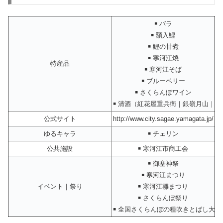
￭ バラ
￭ 額入鯉
￭ 鯉の甘煮
￭ 寒河江焼
特産品
￭ 寒河江そば
￭ ブルーベリー
￭ さくらんぼワイン
￭ 清酒（紅花屋重兵衛｜銀嶺月山｜月
公式サイト
http://www.city.sagae.yamagata.jp/
ゆるキャラ
￭ チェリン
公共施設
￭ 寒河江市商工会
￭ 御塞神祭
￭ 寒河江まつり
イベント｜祭り
￭ 寒河江雛まつり
￭ さくらんぼ祭り
￭ 全国さくらんぼの種吹きとばし大会